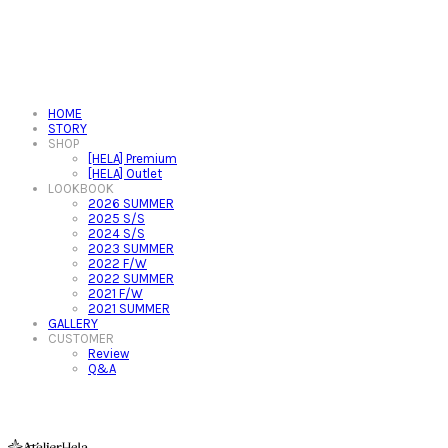
HOME
STORY
SHOP
[HELA] Premium
[HELA] Outlet
LOOKBOOK
2026 SUMMER
2025 S/S
2024 S/S
2023 SUMMER
2022 F/W
2022 SUMMER
2021 F/W
2021 SUMMER
GALLERY
CUSTOMER
Review
Q&A
아뜰리에헬라ㆍAtelierHelaㆍ헬라폴웨어