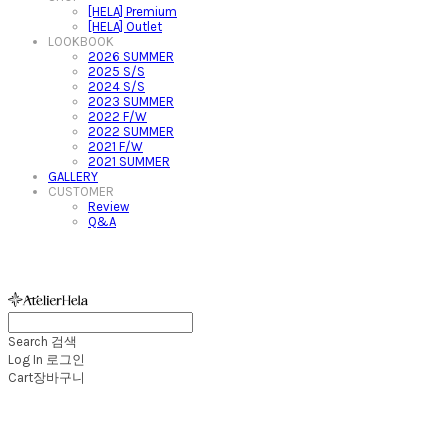
[HELA] Premium
[HELA] Outlet
LOOKBOOK
2026 SUMMER
2025 S/S
2024 S/S
2023 SUMMER
2022 F/W
2022 SUMMER
2021 F/W
2021 SUMMER
GALLERY
CUSTOMER
Review
Q&A
아뜰리에헬라ㆍAtelierHelaㆍ헬라폴웨어
Search
검색
Log In
로그인
Cart
장바구니