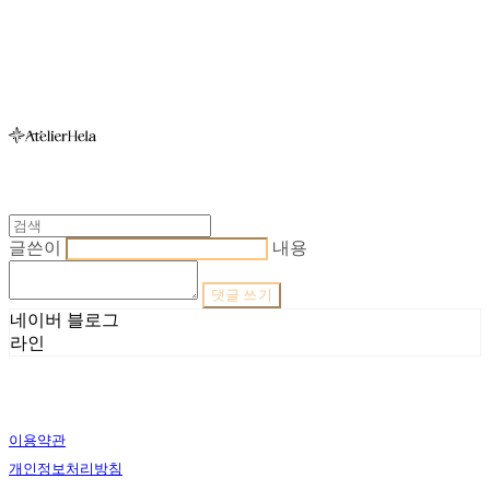
아뜰리에헬라ㆍAtelierHelaㆍ헬라폴웨어
글쓴이
내용
댓글 쓰기
네이버 블로그
라인
이용약관
개인정보처리방침