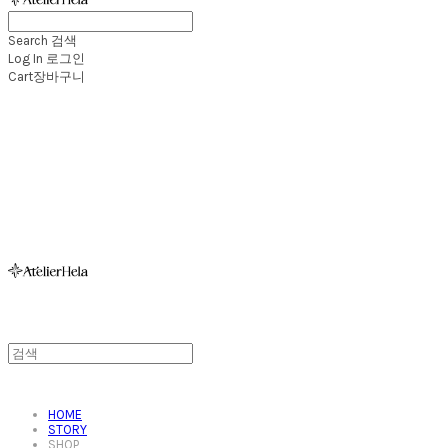
Search
검색
Log In
로그인
Cart
장바구니
아뜰리에헬라ㆍAtelierHelaㆍ헬라폴웨어
HOME
STORY
SHOP