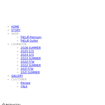
HOME
STORY
SHOP
[HELA] Premium
[HELA] Outlet
LOOKBOOK
2026 SUMMER
2025 S/S
2024 S/S
2023 SUMMER
2022 F/W
2022 SUMMER
2021 F/W
2021 SUMMER
GALLERY
CUSTOMER
Review
Q&A
아뜰리에헬라ㆍAtelierHelaㆍ헬라폴웨어