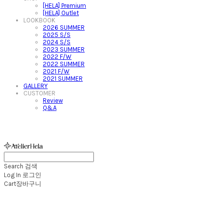
[HELA] Premium
[HELA] Outlet
LOOKBOOK
2026 SUMMER
2025 S/S
2024 S/S
2023 SUMMER
2022 F/W
2022 SUMMER
2021 F/W
2021 SUMMER
GALLERY
CUSTOMER
Review
Q&A
아뜰리에헬라ㆍAtelierHelaㆍ헬라폴웨어
Search
검색
Log In
로그인
Cart
장바구니