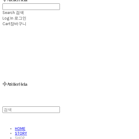
Search
검색
Log In
로그인
Cart
장바구니
아뜰리에헬라ㆍAtelierHelaㆍ헬라폴웨어
HOME
STORY
SHOP