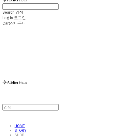
Search
검색
Log In
로그인
Cart
장바구니
아뜰리에헬라ㆍAtelierHelaㆍ헬라폴웨어
HOME
STORY
SHOP