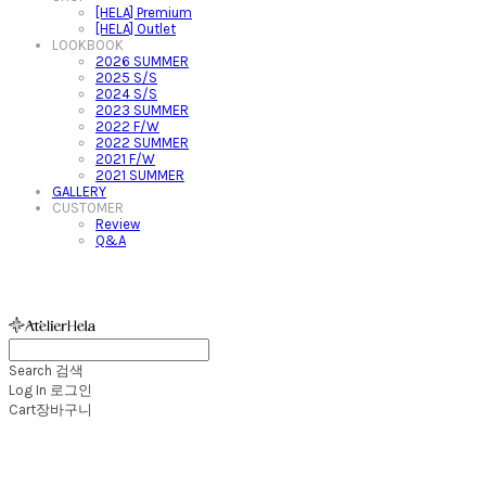
[HELA] Premium
[HELA] Outlet
LOOKBOOK
2026 SUMMER
2025 S/S
2024 S/S
2023 SUMMER
2022 F/W
2022 SUMMER
2021 F/W
2021 SUMMER
GALLERY
CUSTOMER
Review
Q&A
아뜰리에헬라ㆍAtelierHelaㆍ헬라폴웨어
Search
검색
Log In
로그인
Cart
장바구니