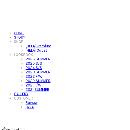
HOME
STORY
SHOP
[HELA] Premium
[HELA] Outlet
LOOKBOOK
2026 SUMMER
2025 S/S
2024 S/S
2023 SUMMER
2022 F/W
2022 SUMMER
2021 F/W
2021 SUMMER
GALLERY
CUSTOMER
Review
Q&A
아뜰리에헬라ㆍAtelierHelaㆍ헬라폴웨어