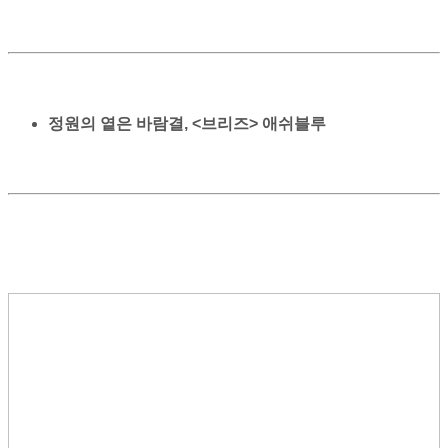
정원의 옅은 바람결,
<브리즈> 애쉬블루