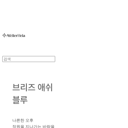
아뜰리에헬라ㆍAtelierHelaㆍ헬라폴웨어
브리즈 애쉬
블루
나른한 오후
정원을 지나가는 바람을