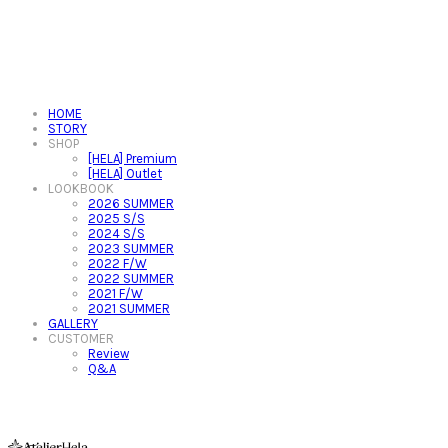
HOME
STORY
SHOP
[HELA] Premium
[HELA] Outlet
LOOKBOOK
2026 SUMMER
2025 S/S
2024 S/S
2023 SUMMER
2022 F/W
2022 SUMMER
2021 F/W
2021 SUMMER
GALLERY
CUSTOMER
Review
Q&A
아뜰리에헬라ㆍAtelierHelaㆍ헬라폴웨어