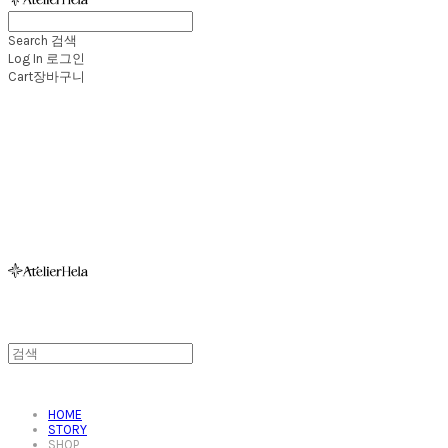
Search
검색
Log In
로그인
Cart
장바구니
아뜰리에헬라ㆍAtelierHelaㆍ헬라폴웨어
HOME
STORY
SHOP