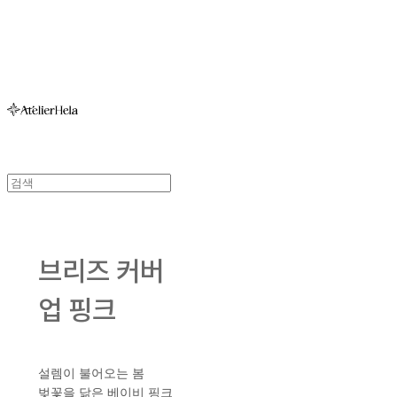
아뜰리에헬라ㆍAtelierHelaㆍ헬라폴웨어
브리즈 커버
업 핑크
설렘이 불어오는 봄
벚꽃을 닮은 베이비 핑크