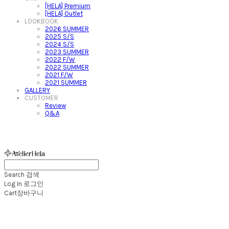
[HELA] Premium
[HELA] Outlet
LOOKBOOK
2026 SUMMER
2025 S/S
2024 S/S
2023 SUMMER
2022 F/W
2022 SUMMER
2021 F/W
2021 SUMMER
GALLERY
CUSTOMER
Review
Q&A
아뜰리에헬라ㆍAtelierHelaㆍ헬라폴웨어
Search
검색
Log In
로그인
Cart
장바구니