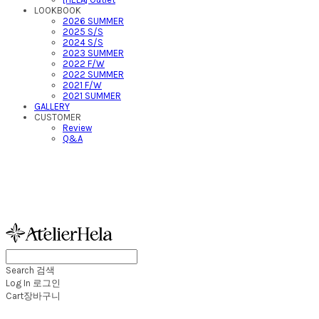
LOOKBOOK
2026 SUMMER
2025 S/S
2024 S/S
2023 SUMMER
2022 F/W
2022 SUMMER
2021 F/W
2021 SUMMER
GALLERY
CUSTOMER
Review
Q&A
아뜰리에헬라ㆍAtelierH
Search
검색
Log In
로그인
Cart
장바구니