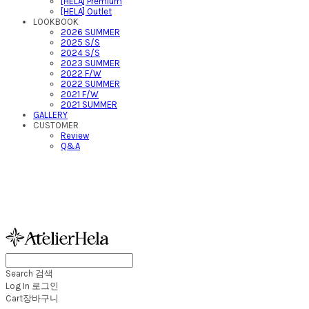
[HELA] Premium
[HELA] Outlet
LOOKBOOK
2026 SUMMER
2025 S/S
2024 S/S
2023 SUMMER
2022 F/W
2022 SUMMER
2021 F/W
2021 SUMMER
GALLERY
CUSTOMER
Review
Q&A
아뜰리에헬라ㆍAtelierH
Search
검색
Log In
로그인
Cart
장바구니