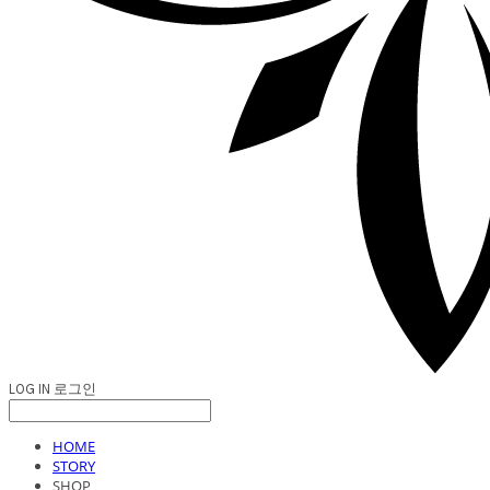
LOG IN
로그인
HOME
STORY
SHOP