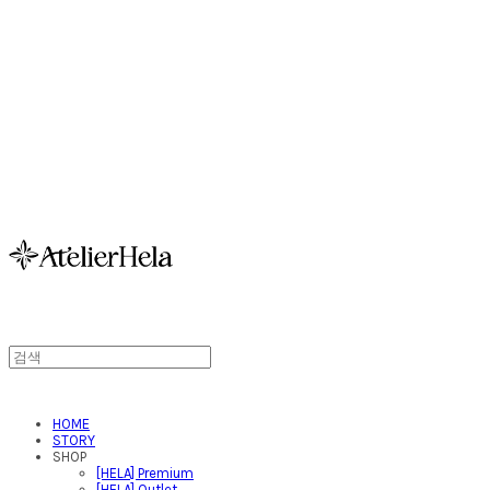
아뜰리에헬라ㆍAtelierH
HOME
STORY
SHOP
[HELA] Premium
[HELA] Outlet