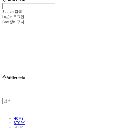
Search
검색
Log In
로그인
Cart
장바구니
아뜰리에헬라ㆍAtelierHelaㆍ헬라폴웨어
HOME
STORY
SHOP