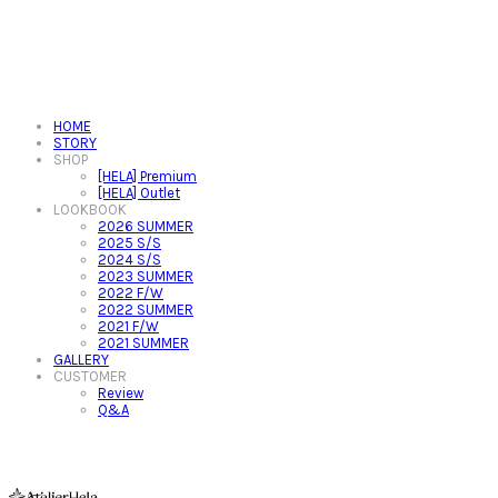
HOME
STORY
SHOP
[HELA] Premium
[HELA] Outlet
LOOKBOOK
2026 SUMMER
2025 S/S
2024 S/S
2023 SUMMER
2022 F/W
2022 SUMMER
2021 F/W
2021 SUMMER
GALLERY
CUSTOMER
Review
Q&A
아뜰리에헬라ㆍAtelierHelaㆍ헬라폴웨어