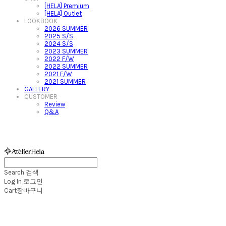
[HELA] Premium
[HELA] Outlet
LOOKBOOK
2026 SUMMER
2025 S/S
2024 S/S
2023 SUMMER
2022 F/W
2022 SUMMER
2021 F/W
2021 SUMMER
GALLERY
CUSTOMER
Review
Q&A
아뜰리에헬라ㆍAtelierHelaㆍ헬라폴웨어
Search
검색
Log In
로그인
Cart
장바구니