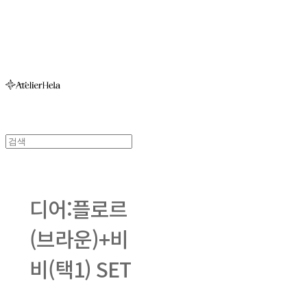
아뜰리에헬라ㆍAtelierHelaㆍ헬라폴웨어
디어:플로르
(브라운)+비
비(택1) SET