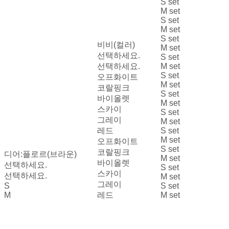
S set
M set
S set
M set
S set
비비(컬러)
M set
선택하세요.
S set
선택하세요.
M set
S set
오프화이트
M set
코랄핑크
S set
바이올렛
M set
스카이
S set
그레이
M set
레드
S set
M set
오프화이트
S set
코랄핑크
디어:플로르(브라운)
M set
바이올렛
선택하세요.
S set
스카이
선택하세요.
M set
그레이
S
S set
M
레드
M set