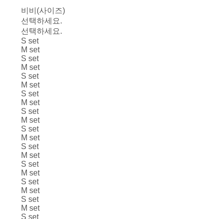
비비(사이즈)
선택하세요.
선택하세요.
S set
M set
S set
M set
S set
M set
S set
M set
S set
M set
S set
M set
S set
M set
S set
M set
S set
M set
S set
M set
S set