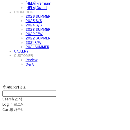
[HELA] Premium
[HELA] Outlet
LOOKBOOK
2026 SUMMER
2025 S/S
2024 S/S
2023 SUMMER
2022 F/W
2022 SUMMER
2021 F/W
2021 SUMMER
GALLERY
CUSTOMER
Review
Q&A
아뜰리에헬라ㆍAtelierHelaㆍ헬라폴웨어
Search
검색
Log In
로그인
Cart
장바구니