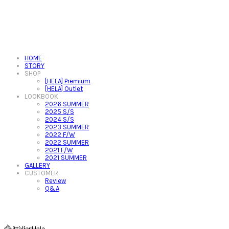
HOME
STORY
SHOP
[HELA] Premium
[HELA] Outlet
LOOKBOOK
2026 SUMMER
2025 S/S
2024 S/S
2023 SUMMER
2022 F/W
2022 SUMMER
2021 F/W
2021 SUMMER
GALLERY
CUSTOMER
Review
Q&A
아뜰리에헬라ㆍAtelierHelaㆍ헬라폴웨어