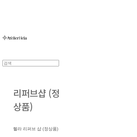
아뜰리에헬라ㆍAtelierHelaㆍ헬라폴웨어
리퍼브샵 (정
상품)
헬라 리퍼브 샵 (정상품)