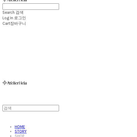
Search
검색
Log In
로그인
Cart
장바구니
아뜰리에헬라ㆍAtelierHelaㆍ헬라폴웨어
HOME
STORY
SHOP