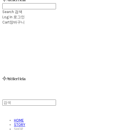
Search
검색
Log In
로그인
Cart
장바구니
아뜰리에헬라ㆍAtelierHelaㆍ헬라폴웨어
HOME
STORY
SHOP