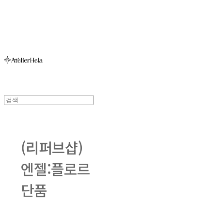
아뜰리에헬라ㆍAtelierHelaㆍ헬라폴웨어
(리퍼브샵)
엔젤:플로르
단품