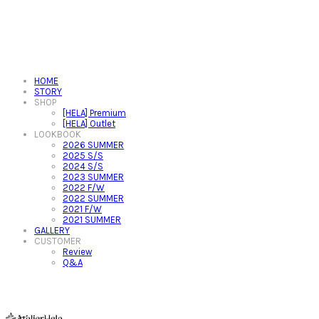
HOME
STORY
SHOP
[HELA] Premium
[HELA] Outlet
LOOKBOOK
2026 SUMMER
2025 S/S
2024 S/S
2023 SUMMER
2022 F/W
2022 SUMMER
2021 F/W
2021 SUMMER
GALLERY
CUSTOMER
Review
Q&A
아뜰리에헬라ㆍAtelierHelaㆍ헬라폴웨어