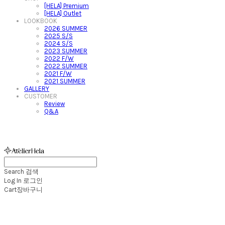
[HELA] Premium
[HELA] Outlet
LOOKBOOK
2026 SUMMER
2025 S/S
2024 S/S
2023 SUMMER
2022 F/W
2022 SUMMER
2021 F/W
2021 SUMMER
GALLERY
CUSTOMER
Review
Q&A
아뜰리에헬라ㆍAtelierHelaㆍ헬라폴웨어
Search
검색
Log In
로그인
Cart
장바구니