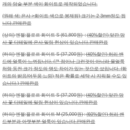
개의 암술 부분 색이 화이트로 제작되었습니다.
(원래 색: 은사->화이트 색으로 봉제됨) 크기는 2-3mm정도 됩
니다.판매완료
(상의) 엔젤:플로르 화이트 S (61,800원) :
(40%할인) 앞판 망
사 꽃 디테일에 은사 밀림 현상이 있습니다.판매완료
(하의) 엔젤:플로르 화이트 S (37,200원) : (
40%할인) 허리 밴
드에 얼룩이 느껴집니다. (큰 점이나 그런것이 아니라 물얼룩
처럼 동전 크기 정도의 명도 차이가 있는 것으로 보입니다. (화
이트의 밝음/어두움 느낌) 적은 확률로 세탁 시 지워질 수도 있
습니다.) 판매완료
(하의) 엔젤:플로르 화이트 S (37,200원) : (
40%할인) 앞판 망
사 꽃 디테일에 밀림 현상이 있습니다.판매완료
(하의) 엔젤:플로르 화이트 M (25,000원) :
(60%할인) 허리 밴
드부분과 아랫부분 얼룩이 있습니다.판매완료