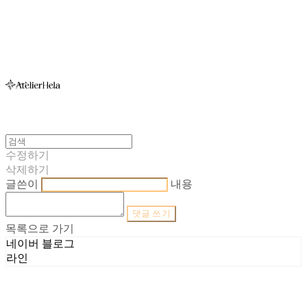
아뜰리에헬라ㆍAtelierHelaㆍ헬라폴웨어
수정하기
삭제하기
글쓴이
내용
댓글 쓰기
목록으로 가기
네이버 블로그
라인