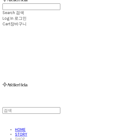
Search
검색
Log In
로그인
Cart
장바구니
아뜰리에헬라ㆍAtelierHelaㆍ헬라폴웨어
HOME
STORY
SHOP