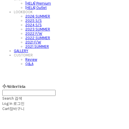
[HELA] Premium
[HELA] Outlet
LOOKBOOK
2026 SUMMER
2025 S/S
2024 S/S
2023 SUMMER
2022 F/W
2022 SUMMER
2021 F/W
2021 SUMMER
GALLERY
CUSTOMER
Review
Q&A
아뜰리에헬라ㆍAtelierHelaㆍ헬라폴웨어
Search
검색
Log In
로그인
Cart
장바구니