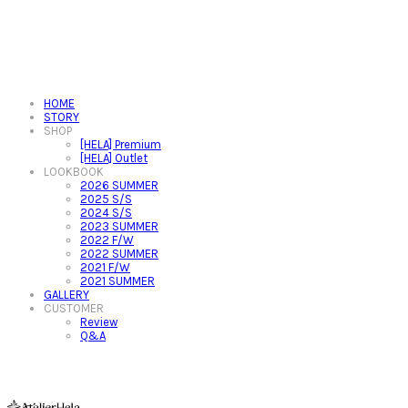
HOME
STORY
SHOP
[HELA] Premium
[HELA] Outlet
LOOKBOOK
2026 SUMMER
2025 S/S
2024 S/S
2023 SUMMER
2022 F/W
2022 SUMMER
2021 F/W
2021 SUMMER
GALLERY
CUSTOMER
Review
Q&A
아뜰리에헬라ㆍAtelierHelaㆍ헬라폴웨어