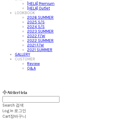
[HELA] Premium
[HELA] Outlet
LOOKBOOK
2026 SUMMER
2025 S/S
2024 S/S
2023 SUMMER
2022 F/W
2022 SUMMER
2021 F/W
2021 SUMMER
GALLERY
CUSTOMER
Review
Q&A
아뜰리에헬라ㆍAtelierHelaㆍ헬라폴웨어
Search
검색
Log In
로그인
Cart
장바구니