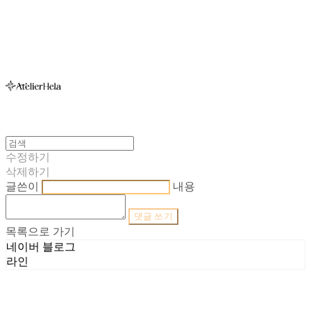
아뜰리에헬라ㆍAtelierHelaㆍ헬라폴웨어
수정하기
삭제하기
글쓴이
내용
댓글 쓰기
목록으로 가기
네이버 블로그
라인