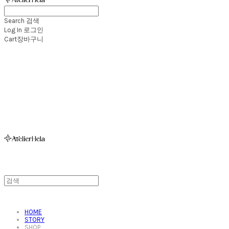
Search
검색
Log In
로그인
Cart
장바구니
아뜰리에헬라ㆍAtelierHelaㆍ헬라폴웨어
HOME
STORY
SHOP